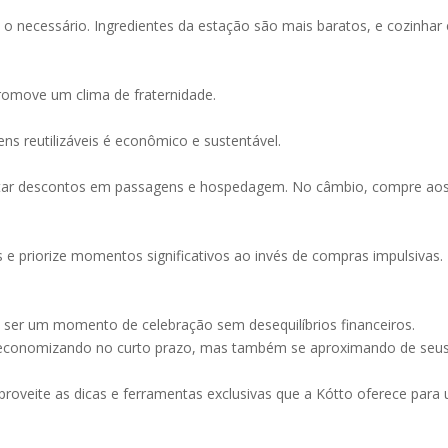
 o necessário. Ingredientes da estação são mais baratos, e cozinhar
romove um clima de fraternidade.
ens reutilizáveis é econômico e sustentável.
veitar descontos em passagens e hospedagem. No câmbio, compre ao
s e priorize momentos significativos ao invés de compras impulsivas.
ser um momento de celebração sem desequilíbrios financeiros.
s economizando no curto prazo, mas também se aproximando de seu
veite as dicas e ferramentas exclusivas que a Kótto oferece para