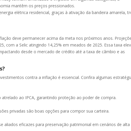
onomia mantêm os preços pressionados.
nergia elétrica residencial, graças à ativação da bandeira amarela, t
flação deve permanecer acima da meta nos próximos anos. Projeçõ
25, com a Selic atingindo 14,25% em meados de 2025. Essa taxa ele
, impactando desde o mercado de crédito até a taxa de câmbio e as
s?
nvestimentos contra a inflação é essencial. Confira algumas estratégi
trelado ao IPCA, garantindo proteção ao poder de compra.
ões privadas são boas opções para compor sua carteira.
se aliados eficazes para preservação patrimonial em cenários de alta