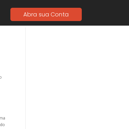
Abra sua Conta
o
ima
ido