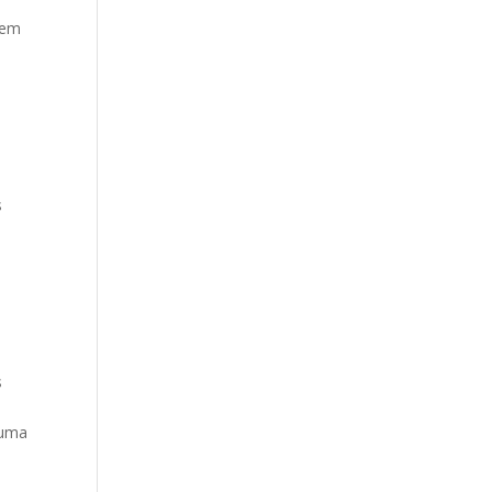
 em
s
s
 uma