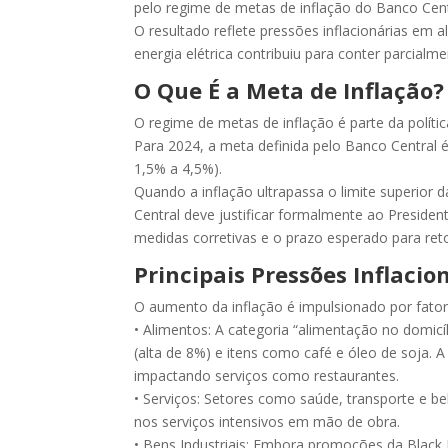
pelo regime de metas de inflação do Banco Cent
O resultado reflete pressões inflacionárias em 
energia elétrica contribuiu para conter parcialme
O Que É a Meta de Inflação?
O regime de metas de inflação é parte da polític
Para 2024, a meta definida pelo Banco Central
1,5% a 4,5%).
Quando a inflação ultrapassa o limite superior
Central deve justificar formalmente ao Preside
medidas corretivas e o prazo esperado para ret
Principais Pressões Inflacio
O aumento da inflação é impulsionado por fator
• Alimentos: A categoria “alimentação no domi
(alta de 8%) e itens como café e óleo de soja.
impactando serviços como restaurantes.
• Serviços: Setores como saúde, transporte e b
nos serviços intensivos em mão de obra.
• Bens Industriais: Embora promoções da Black