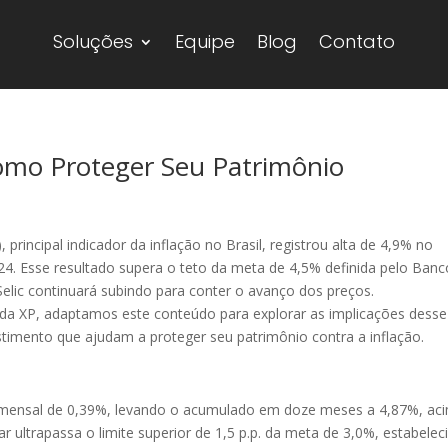
Soluções
Equipe
Blog
Contato
 Como Proteger Seu Patrimônio
rincipal indicador da inflação no Brasil, registrou alta de 4,9% no
. Esse resultado supera o teto da meta de 4,5% definida pelo Banc
 Selic continuará subindo para conter o avanço dos preços.
da XP, adaptamos este conteúdo para explorar as implicações desse
stimento que ajudam a proteger seu patrimônio contra a inflação.
 mensal de 0,39%, levando o acumulado em doze meses a 4,87%, ac
ultrapassa o limite superior de 1,5 p.p. da meta de 3,0%, estabelec