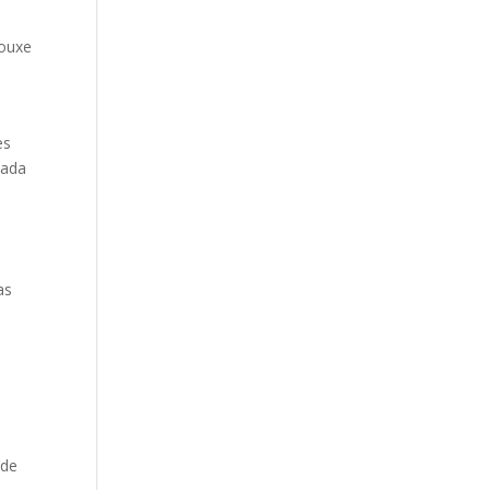
rouxe
es
vada
as
 de