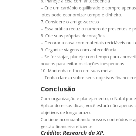
6. Planeje a ceia com antecedência
– Crie um cardápio equilibrado e compre apenas
lotes pode economizar tempo e dinheiro.
7. Considere o amigo-secreto
– Essa prática reduz o número de presentes e p
8. Crie suas próprias decorações
– Decorar a casa com materiais recicláveis ou it
9. Organize viagens com antecedência
– Se for viajar, planeje com tempo para apro
poucos para evitar oscilações inesperadas.
10. Mantenha o foco em suas metas
– Tenha clareza sobre seus objetivos financeiro
Conclusão
Com organização e planejamento, o Natal pode 
Aplicando essas dicas, você estará não apena
objetivos de longo prazo.
Continue acompanhando nossos conteúdos e apro
gestão financeira eficiente.
Crédito: Research da XP.