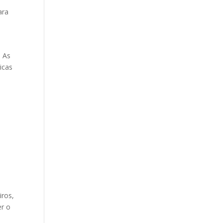
ara
. As
icas
iros,
er o