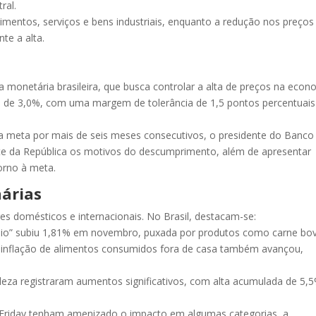
ral.
alimentos, serviços e bens industriais, enquanto a redução nos preços
nte a alta.
a monetária brasileira, que busca controlar a alta de preços na econ
 é de 3,0%, com uma margem de tolerância de 1,5 pontos percentuais
 da meta por mais de seis meses consecutivos, o presidente do Banco
nte da República os motivos do descumprimento, além de apresentar
orno à meta.
nárias
es domésticos e internacionais. No Brasil, destacam-se:
cílio” subiu 1,81% em novembro, puxada por produtos como carne bo
 A inflação de alimentos consumidos fora de casa também avançou,
eleza registraram aumentos significativos, com alta acumulada de 5,
 Friday tenham amenizado o impacto em algumas categorias, a