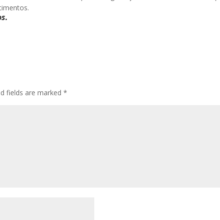
timentos.
os.
ed fields are marked
*