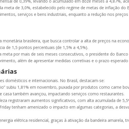
 mensal de 0,39%, levando o acumulado em doze meses a 4,87%, ac
. da meta de 3,0%, estabelecido pelo regime de metas de inflação do 
limentos, serviços e bens industriais, enquanto a redução nos preços 
ca monetária brasileira, que busca controlar a alta de preços na eco
a de 1,5 pontos percentuais (de 1,5% a 4,5%).
da meta por mais de seis meses consecutivos, o presidente do Banco 
rimento, além de apresentar medidas corretivas e o prazo esperado 
nárias
es domésticos e internacionais. No Brasil, destacam-se:
ílio” subiu 1,81% em novembro, puxada por produtos como carne bovi
 de casa também avançou, impactando serviços como restaurantes.
eleza registraram aumentos significativos, com alta acumulada de 5,
 Friday tenham amenizado o impacto em algumas categorias, a desva
ergia elétrica residencial, graças à ativação da bandeira amarela, tro