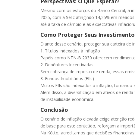
Perspectivas: O Que Esperar?
Mesmo com os esforços do Banco Central, a in
2025, com a Selic atingindo 14,25% em meados d
até a taxa de câmbio e as expectativas inflacioná
Como Proteger Seus Investimento
Diante desse cenário, proteger sua carteira de 
1. Títulos Indexados à Inflação
Papéis como NTN-B 2030 oferecem rendimento a
2. Debêntures Incentivadas
Sem cobrança de imposto de renda, essas emiss
3. Fundos Imobiliários (FIIs)
Muitos FIIs são indexados à inflação, tornando-
Além disso, a diversificação em ativos de renda 
de instabilidade econômica.
Conclusão
O cenário de inflação elevada exige atenção re
de base para este conteúdo, reforçam a import
Na Kótto, acreditamos que decisões financeira