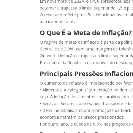
Em novembro de 2024, o IPCA apresentou alta
patamar ultrapassa o limite superior de 1,5 p.p
O resultado reflete pressões inflacionárias em a
parcialmente a alta.
O Que É a Meta de Inflação?
O regime de metas de inflação é parte da políti
Central é de 3,0%, com uma margem de tolerânci
Quando a inflação ultrapassa o limite superior 
Presidente da República os motivos do descump
Principais Pressões Inflacio
O aumento da inflação é impulsionado por fator
• Alimentos: A categoria “alimentação no domic
soja. A inflação de alimentos consumidos fora
• Serviços: Setores como saúde, transporte e b
• Bens Industriais: Embora promoções da Black
economia mantêm os preços pressionados.
Por outro lado, a queda de 6,3% nos preços de en