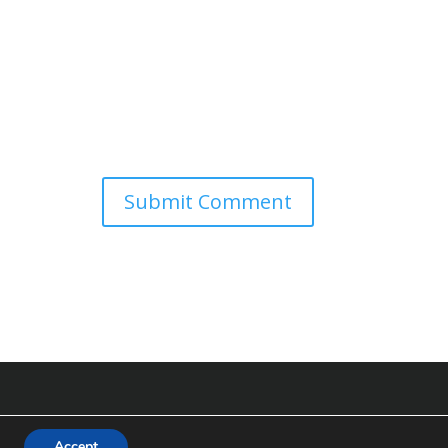
Ouvidoria Kótto »
Accept