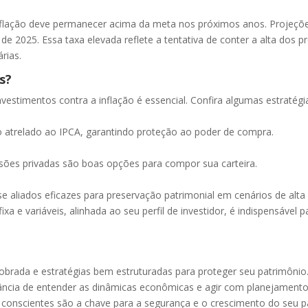
flação deve permanecer acima da meta nos próximos anos. Projeçõe
e 2025. Essa taxa elevada reflete a tentativa de conter a alta dos 
rias.
s?
investimentos contra a inflação é essencial. Confira algumas estraté
trelado ao IPCA, garantindo proteção ao poder de compra.
ões privadas são boas opções para compor sua carteira.
se aliados eficazes para preservação patrimonial em cenários de alta
fixa e variáveis, alinhada ao seu perfil de investidor, é indispensáve
dobrada e estratégias bem estruturadas para proteger seu patrimônio
ância de entender as dinâmicas econômicas e agir com planejamento
s conscientes são a chave para a segurança e o crescimento do seu