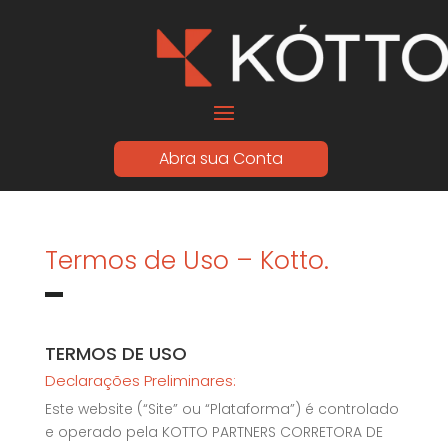
Abra sua Conta
Termos de Uso – Kotto.
TERMOS DE USO
Declarações Preliminares:
Este website (“Site” ou “Plataforma”) é controlado
e operado pela KOTTO PARTNERS CORRETORA DE