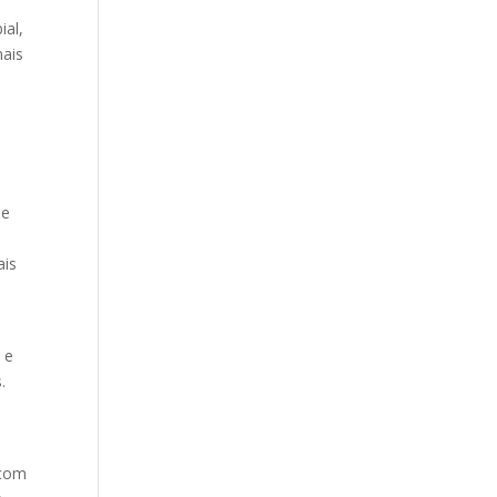
ial,
mais
de
ais
 e
.
 com