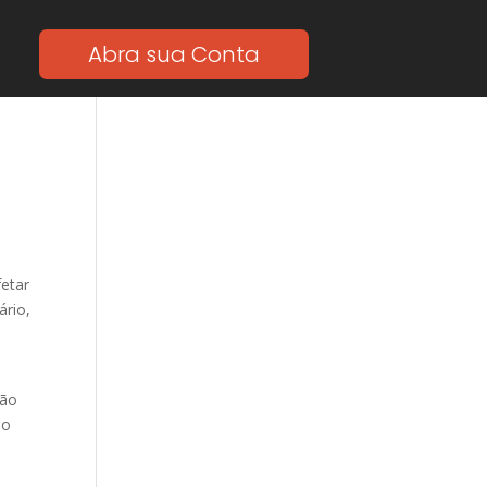
Abra sua Conta
fetar
ário,
ção
ao