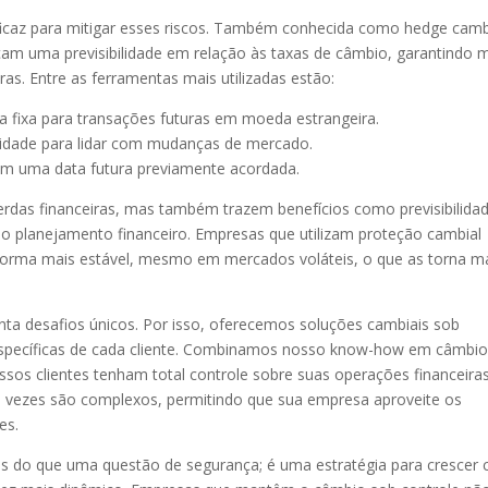
icaz para mitigar esses riscos. Também conhecida como hedge camb
am uma previsibilidade em relação às taxas de câmbio, garantindo 
ras. Entre as ferramentas mais utilizadas estão:
fixa para transações futuras em moeda estrangeira.
lidade para lidar com mudanças de mercado.
em uma data futura previamente acordada.
erdas financeiras, mas também trazem benefícios como previsibilida
no planejamento financeiro. Empresas que utilizam proteção cambial
forma mais estável, mesmo em mercados voláteis, o que as torna m
a desafios únicos. Por isso, oferecemos soluções cambiais sob
 específicas de cada cliente. Combinamos nosso know-how em câmbio
sos clientes tenham total controle sobre suas operações financeiras
s vezes são complexos, permitindo que sua empresa aproveite os
es.
ais do que uma questão de segurança; é uma estratégia para crescer